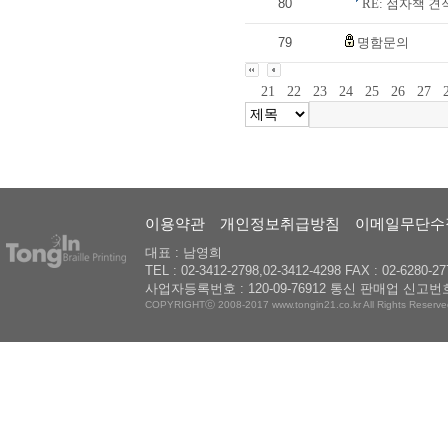
80
RE: 점자책 견
79
명함문의
21
22
23
24
25
26
27
이용약관
개인정보취급방침
이메일무단수
대표 : 남영희
TEL : 02-3412-2798,02-3412-4298 FAX : 02-6280-27
사업자등록번호 : 120-09-76912 통신 판매업 신고번호
COPYRIGHTⓒ 2008-2017 www.tongin21.co.kr All Rights Reserve