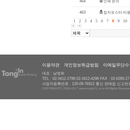
464
인쇄 문의
463
점자포스터 비용
1
2
3
4
5
6
7
8
9
10
이용약관
개인정보취급방침
이메일무단수
대표 : 남영희
TEL : 02-3412-2798,02-3412-4298 FAX : 02-6280-27
사업자등록번호 : 120-09-76912 통신 판매업 신고번호
COPYRIGHTⓒ 2008-2017 www.tongin21.co.kr All Rights Reserve