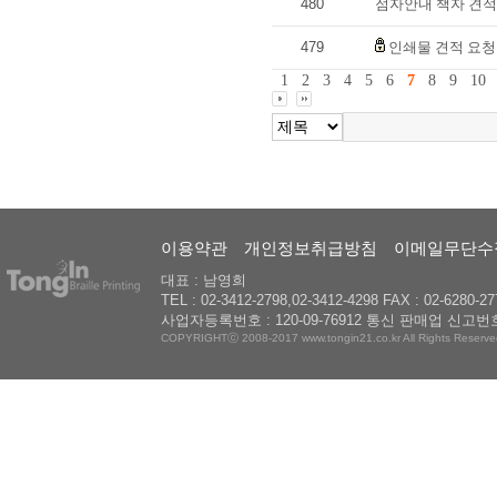
480
점자안내 책자 견적
479
인쇄물 견적 요청
1
2
3
4
5
6
7
8
9
10
이용약관
개인정보취급방침
이메일무단수
대표 : 남영희
TEL : 02-3412-2798,02-3412-4298 FAX : 02-6280-27
사업자등록번호 : 120-09-76912 통신 판매업 신고번호
COPYRIGHTⓒ 2008-2017 www.tongin21.co.kr All Rights Reserve