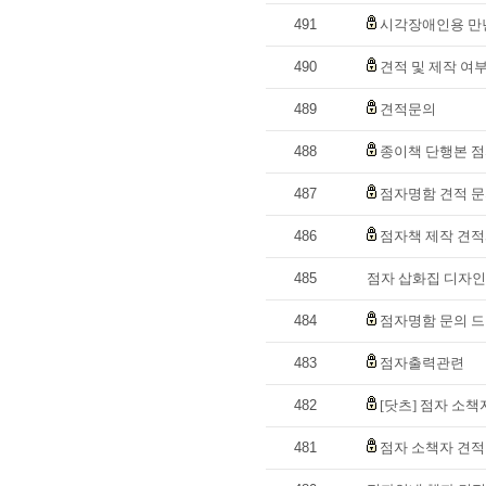
491
시각장애인용 만
490
견적 및 제작 여
489
견적문의
488
종이책 단행본 
487
점자명함 견적 
486
점자책 제작 견적
485
점자 삽화집 디자인
484
점자명함 문의 드
483
점자출력관련
482
[닷츠] 점자 소책
481
점자 소책자 견적