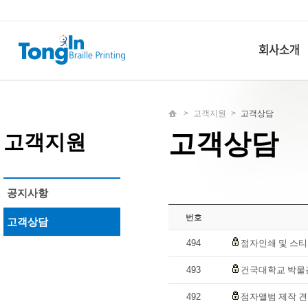
>
고객지원
>
고객상담
고객상담
고객지원
공지사항
번호
고객상담
494
점자인쇄 및 스
493
건국대학교 박물
492
점자앨범 제작 