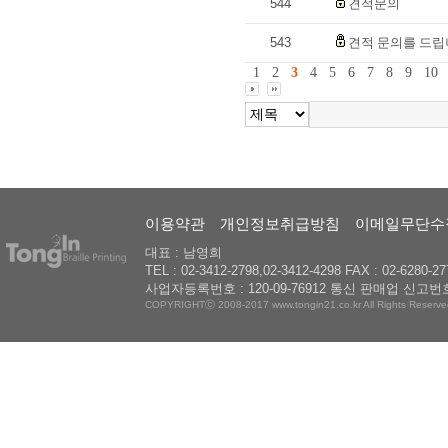
544
견적문의
543
견적 문의를 드립
1
2
3
4
5
6
7
8
9
10
이용약관
개인정보취급방침
이메일무단수
대표 : 남영희
TEL : 02-3412-2798,02-3412-4298 FAX : 02-6280-27
사업자등록번호 : 120-09-76912 통신 판매업 신고번호
COPYRIGHTⓒ 2008-2017 www.tongin21.co.kr All Rights Reserve