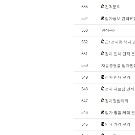
555
견적문의
554
점자공보 견적요
553
견적문의
552
급! 점자형 책자
551
점자 인쇄 견적 
550
자동롤필름 점자인쇄
549
점자 인쇄 문의
548
점자 자료집 견적
547
점자명함의뢰
546
점자 명함 제작 
545
인쇄 가격 문의