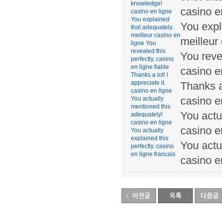
knowledge!
casino e
casino en ligne
You explained
You expl
that adequately.
meilleur casino en
meilleur
ligne You
revealed this
You revea
perfectly. casino
en ligne fiable
casino en
Thanks a lot! I
appreciate it.
Thanks a 
casino en ligne
casino e
You actually
mentioned this
You actu
adequately!
casino en ligne
casino e
You actually
explained this
You actua
perfectly. casino
en ligne francais
casino e