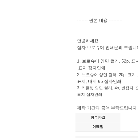
------- 원본 내용 ---------
안녕하세요.
점자 브로슈어 인쇄문의 드립니
1. 브로슈어 양면 컬러, 52p, 표지
표지 점자인쇄
2.
브로슈어 양면 컬러, 20p, 표지 모
표지, 내지 6p 점자인쇄
3. 리플렛 양면 컬러, 4p, 반접지, 모
표지 점자인쇄
제작 기간과 금액 부탁드립니다.
첨부파일
이메일