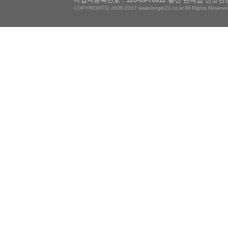
COPYRIGHTⓒ 2008-2017 www.tongin21.co.kr All Rights Reserve